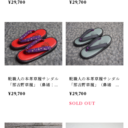
¥29,700
¥29,700
靴職人の本革草履サンダル
靴職人の本革草履サンダル
「那古野草履」（鼻緒：S
「那古野草履」（鼻緒 B
T#013）
I#）
¥29,700
¥29,700
SOLD OUT