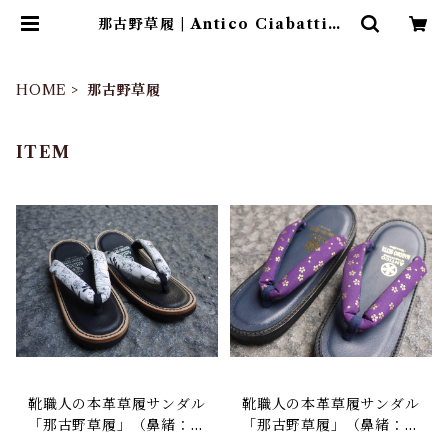
那古野草履 | Antico Ciabattino
（アンティコ チャバッティーノ）
HOME
那古野草履
ITEM
靴職人の本革草履サンダル
靴職人の本革草履サンダル
「那古野草履」（鼻緒：S
「那古野草履」（鼻緒：S
T#024）
T#014）