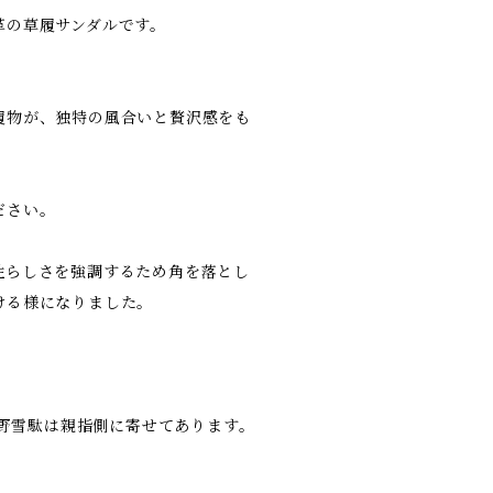
革の草履サンダルです。
履物が、独特の風合いと贅沢感をも
ださい。
性らしさを強調するため角を落とし
ける様になりました。
古野雪駄は親指側に寄せてあります。