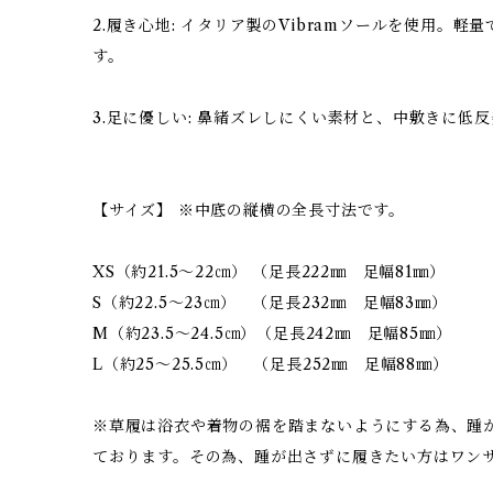
2.履き心地: イタリア製のVibramソールを使用。
す。
3.足に優しい: 鼻緒ズレしにくい素材と、中敷きに低
【サイズ】 ※中底の縦横の全長寸法です。
XS（約21.5～22㎝） （足長222㎜ 足幅81㎜）
S（約22.5～23㎝） （足長232㎜ 足幅83㎜）
M（約23.5～24.5㎝）（足長242㎜ 足幅85㎜）
L（約25～25.5㎝） （足長252㎜ 足幅88㎜）
※草履は浴衣や着物の裾を踏まないようにする為、踵
ております。その為、踵が出さずに履きたい方はワン