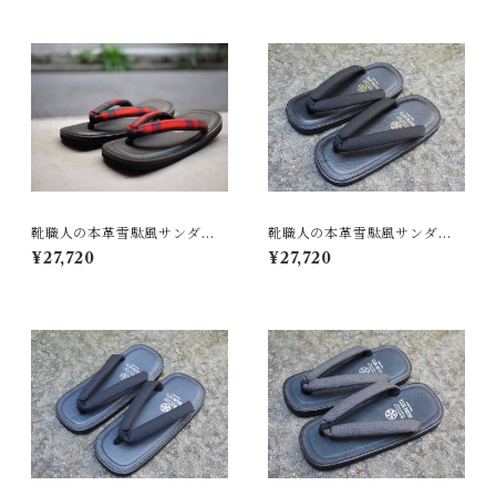
靴職人の本革雪駄風サンダル
靴職人の本革雪駄風サンダル
「那古野雪駄」（鼻緒：BI#0
「那古野雪駄」（鼻緒：BI#0
¥27,720
¥27,720
10-B2)
03)