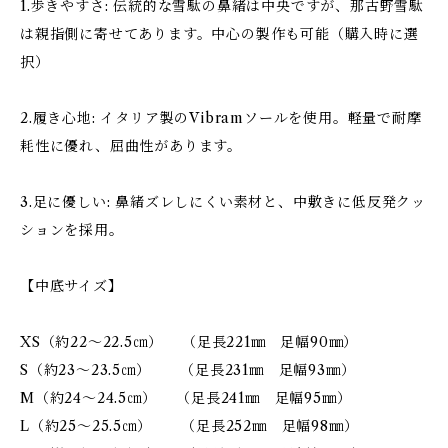
1.歩きやすさ: 伝統的な雪駄の鼻緒は中央ですが、那古野雪駄
は親指側に寄せてあります。中心の製作も可能（購入時に選
択）
2.履き心地: イタリア製のVibramソールを使用。軽量で耐摩
耗性に優れ、屈曲性があります。
3.足に優しい: 鼻緒ズレしにくい素材と、中敷きに低反発クッ
ションを採用。
【中底サイズ】
XS（約22～22.5㎝） （足長221㎜ 足幅90㎜）
S（約23～23.5㎝） （足長231㎜ 足幅93㎜）
M（約24～24.5㎝） （足長241㎜ 足幅95㎜）
L（約25～25.5㎝） （足長252㎜ 足幅98㎜）