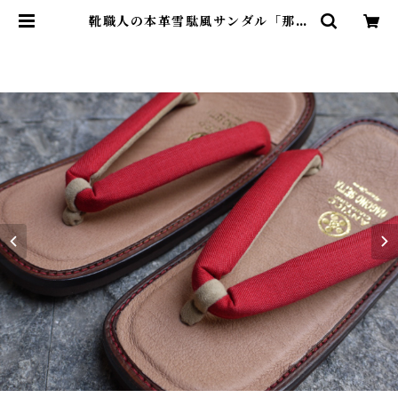
靴職人の本革雪駄風サンダル「那古
野雪駄」（鼻緒：BI#005) | Antic
o Ciabattino（アンティコ チャ
バッティーノ）