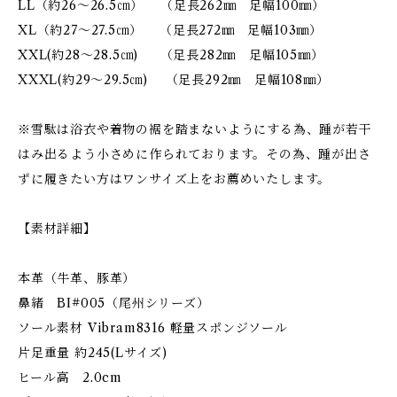
LL（約26～26.5㎝） （足長262㎜ 足幅100㎜）
XL（約27～27.5㎝） （足長272㎜ 足幅103㎜）
XXL(約28～28.5㎝) （足長282㎜ 足幅105㎜）
XXXL(約29～29.5㎝) （足長292㎜ 足幅108㎜）
※雪駄は浴衣や着物の裾を踏まないようにする為、踵が若干
はみ出るよう小さめに作られております。その為、踵が出さ
ずに履きたい方はワンサイズ上をお薦めいたします。
【素材詳細】
本革（牛革、豚革）
鼻緒 BI#005（尾州シリーズ）
ソール素材 Vibram8316 軽量スポンジソール
片足重量 約245(Lサイズ)
ヒール高 2.0cm