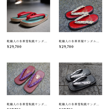
靴職人の本革雪駄風サンダル
靴職人の本革草履サンダル
「那古野雪駄」（革鼻緒：LE
「那古野草履」（鼻緒：ST#0
¥29,700
¥29,700
#011)
17)
靴職人の本革雪駄風サンダル
靴職人の本革雪駄風サンダル
「那古野雪駄」（鼻緒：ST#0
「那古野雪駄」（鼻緒：ST#0