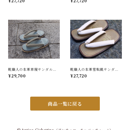
¥27,720
¥27,720
13)
24)
靴職人の本革草履サンダル
靴職人の本革雪駄風サンダル
「那古野草履」（鼻緒 BI#0
「那古野雪駄」（鼻緒：BI#0
¥29,700
¥27,720
09）
11)
商品一覧に戻る