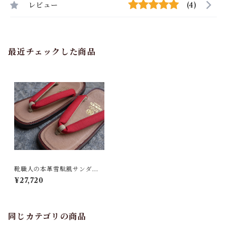
レビュー
(4)
最近チェックした商品
靴職人の本革雪駄風サンダル
「那古野雪駄」（鼻緒：BI#0
¥27,720
05)
同じカテゴリの商品