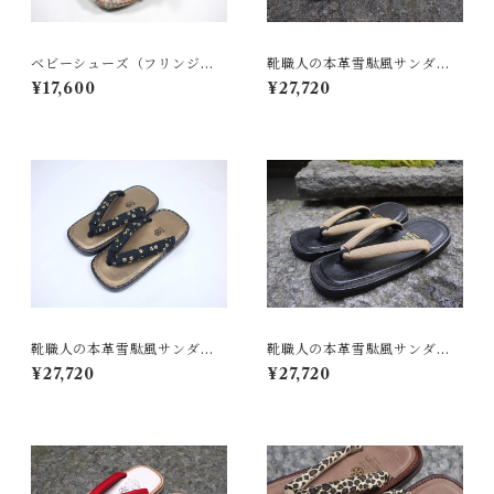
ベビーシューズ（フリンジモ
靴職人の本革雪駄風サンダル
カシン）
「那古野雪駄」（鼻緒：BI#0
¥17,600
¥27,720
10-A)
靴職人の本革雪駄風サンダル
靴職人の本革雪駄風サンダル
「那古野雪駄」（鼻緒：ST#0
「那古野雪駄」（鼻緒：BI#0
¥27,720
¥27,720
11）
18-B)