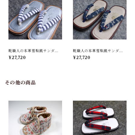
靴職人の本革雪駄風サンダル
靴職人の本革雪駄風サンダル
「那古野雪駄」（鼻緒：ST#0
「那古野雪駄」（鼻緒：ST#0
¥27,720
¥27,720
31)
36)
その他の商品