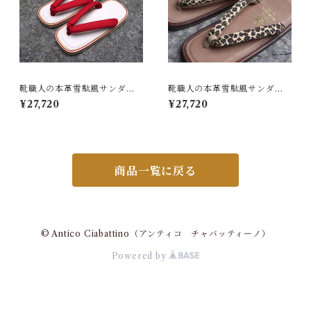
靴職人の本革雪駄風サンダル
靴職人の本革雪駄風サンダル
「那古野雪駄」（鼻緒：BI#0
「那古野雪駄」（鼻緒：ST#0
¥27,720
¥27,720
06)
21)
商品一覧に戻る
© Antico Ciabattino（アンティコ チャバッティーノ）
Powered by