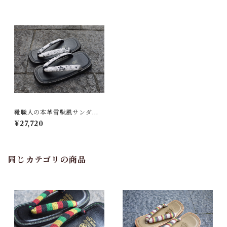
靴職人の本革雪駄風サンダル
「那古野雪駄」（鼻緒：ST#0
¥27,720
24)
同じカテゴリの商品