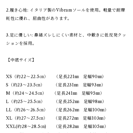
2.履き心地: イタリア製のVibramソールを使用。軽量で耐摩
耗性に優れ、屈曲性があります。
3.足に優しい: 鼻緒ズレしにくい素材と、中敷きに低反発クッ
ションを採用。
【中底サイズ】
XS（約22～22.5㎝） （足長221㎜ 足幅90㎜）
S（約23～23.5㎝） （足長231㎜ 足幅93㎜）
M（約24～24.5㎝） （足長241㎜ 足幅95㎜）
L（約25～25.5㎝） （足長252㎜ 足幅98㎜）
LL（約26～26.5㎝） （足長262㎜ 足幅100㎜）
XL（約27～27.5㎝） （足長272㎜ 足幅103㎜）
XXL(約28～28.5㎝) （足長282㎜ 足幅105㎜）