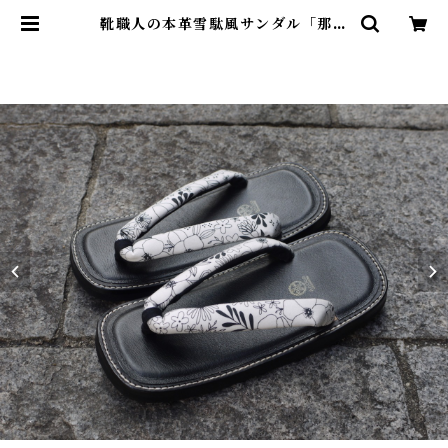
靴職人の本革雪駄風サンダル「那古
野雪駄」（鼻緒：ST#024) | Anti
co Ciabattino（アンティコ チ
ャバッティーノ）