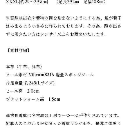
XXXL(約29～29.5㎝) （足長292㎜ 足幅108㎜）
※雪駄は浴衣や着物の裾を踏まないようにする為、踵が若干
はみ出るよう小さめに作られております。その為、踵が出さ
ずに履きたい方はワンサイズ上をお薦めいたします。
【素材詳細】
本革（牛革、豚革）
ソール素材 Vibram8316 軽量スポンジソール
片足重量 約245(Lサイズ)
ヒール高 2.0cm
プラットフォーム高 1.5cm
那古野雪駄は名古屋の工房で一つ一つ手作りされています。
靴職人のこだわりが詰まった雪駄サンダルを、是非ご体感く