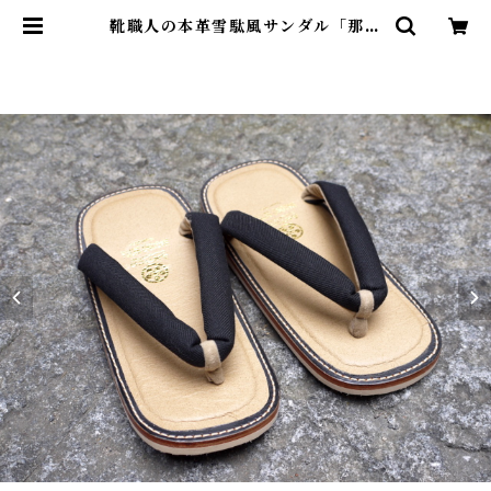
靴職人の本革雪駄風サンダル「那古
野雪駄」（鼻緒：BI#001-A) | Ant
ico Ciabattino（アンティコ チ
ャバッティーノ）