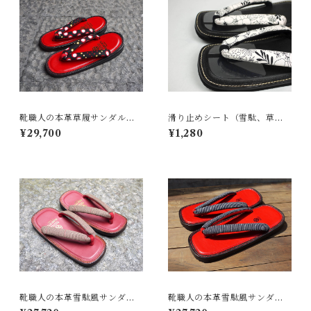
靴職人の本革草履サンダル
滑り止めシート（雪駄、草履
「那古野草履」（鼻緒：ST#0
用）
¥29,700
¥1,280
03）
靴職人の本革雪駄風サンダル
靴職人の本革雪駄風サンダル
「那古野雪駄」（鼻緒：BI#0
「那古野雪駄」（鼻緒：ST#0