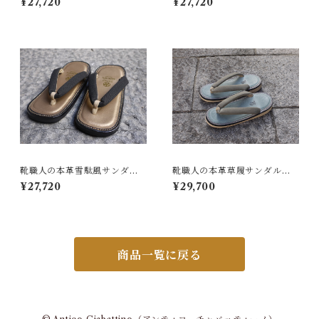
¥27,720
¥27,720
15)
34)
靴職人の本革雪駄風サンダル
靴職人の本革草履サンダル
「那古野雪駄」（鼻緒：BI#0
「那古野草履」（鼻緒 BI#0
¥27,720
¥29,700
01-B)
09）
商品一覧に戻る