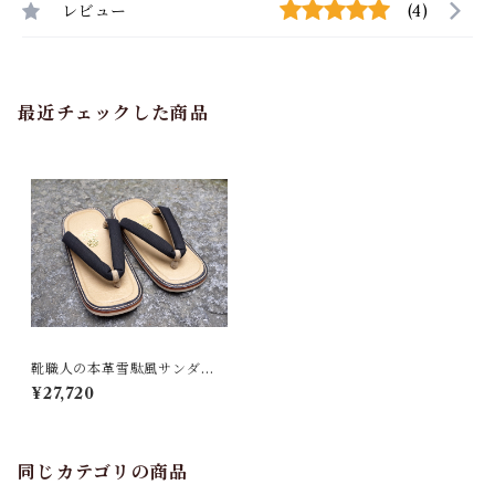
レビュー
(4)
最近チェックした商品
靴職人の本革雪駄風サンダル
「那古野雪駄」（鼻緒：BI#0
¥27,720
01-A)
同じカテゴリの商品