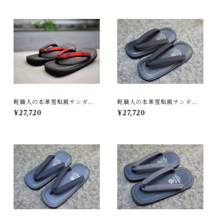
靴職人の本革雪駄風サンダル
靴職人の本革雪駄風サンダル
「那古野雪駄」（鼻緒：BI#0
「那古野雪駄」（鼻緒：BI#0
¥27,720
¥27,720
10-B2)
03)