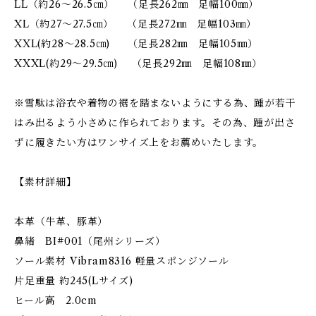
LL（約26～26.5㎝） （足長262㎜ 足幅100㎜）
XL（約27～27.5㎝） （足長272㎜ 足幅103㎜）
XXL(約28～28.5㎝) （足長282㎜ 足幅105㎜）
XXXL(約29～29.5㎝) （足長292㎜ 足幅108㎜）
※雪駄は浴衣や着物の裾を踏まないようにする為、踵が若干
はみ出るよう小さめに作られております。その為、踵が出さ
ずに履きたい方はワンサイズ上をお薦めいたします。
【素材詳細】
本革（牛革、豚革）
鼻緒 BI#001（尾州シリーズ）
ソール素材 Vibram8316 軽量スポンジソール
片足重量 約245(Lサイズ)
ヒール高 2.0cm