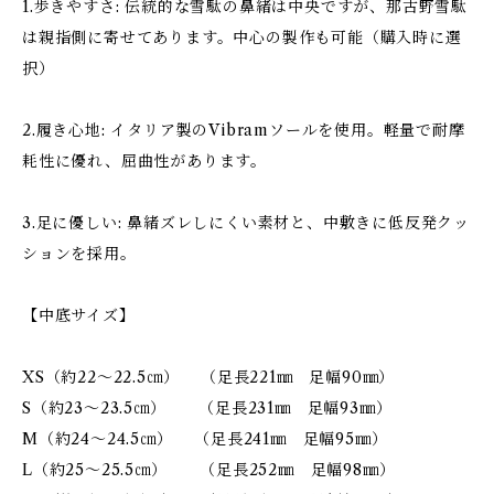
1.歩きやすさ: 伝統的な雪駄の鼻緒は中央ですが、那古野雪駄
は親指側に寄せてあります。中心の製作も可能（購入時に選
択）
2.履き心地: イタリア製のVibramソールを使用。軽量で耐摩
耗性に優れ、屈曲性があります。
3.足に優しい: 鼻緒ズレしにくい素材と、中敷きに低反発クッ
ションを採用。
【中底サイズ】
XS（約22～22.5㎝） （足長221㎜ 足幅90㎜）
S（約23～23.5㎝） （足長231㎜ 足幅93㎜）
M（約24～24.5㎝） （足長241㎜ 足幅95㎜）
L（約25～25.5㎝） （足長252㎜ 足幅98㎜）